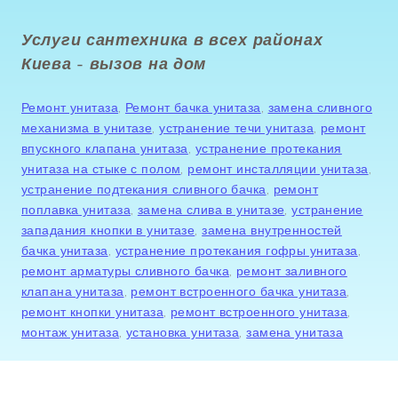
Услуги сантехника в всех районах
Киева - вызов на дом
Ремонт унитаза
,
Ремонт бачка унитаза
,
замена сливного
механизма в унитазе
,
устранение течи унитаза
,
ремонт
впускного клапана унитаза
,
устранение протекания
унитаза на стыке с полом
,
ремонт инсталляции унитаза
,
устранение подтекания сливного бачка
,
ремонт
поплавка унитаза
,
замена слива в унитазе
,
устранение
западания кнопки в унитазе
,
замена внутренностей
бачка унитаза
,
устранение протекания гофры унитаза
,
ремонт арматуры сливного бачка
,
ремонт заливного
клапана унитаза
,
ремонт встроенного бачка унитаза
,
ремонт кнопки унитаза
,
ремонт встроенного унитаза
,
монтаж унитаза
,
установка унитаза
,
замена унитаза