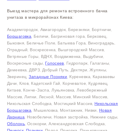
Выезд мастера для ремонта встроенного бачка
унитаза в микрорайонах Киева:
Академгородок, Авиагородок, Березняки, Бортничи,
Борщаговка
, Беличи, Багриновая гора, Берковец,
Быковня, Беличье Поле, Батыева Гора, Виноградарь,
Отрадный, Воскресенка, Вышгородский Массив,
Ветряные Горы, ВДНХ, Воздвиженка, Выдубичи,
Воскресные сады,
Голосеев
, Гидропарк, Галаганы,
Демеевка, ДВРЗ, Добрый Путь, Дехтяри, Жуляны,
Зверинец,
Западные Позняки
, Куреневка, Караваевы
Дачи, Клов, Кадетский Гай, Корчеватое, Кудрявец,
Китаев, Конче-Заспа, Лукьяновка, Левобережный
Массив, Липки, Лесной, Массив, Минский Массив,
Никольская Слободка, Мостицкий Массив,
Никольская
Борщаговка
, Мышеловка, Монтажник, Нивки,
Новая
Дарница
, Новобеличи, Новая застройка, Нижние сады,
Оболонь
, Осокорки, Александровская Слободка,
Печерск
,
Позняки
, Подол, Приорка, Паньковщина,