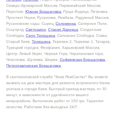
Северо-Броварской Массив, Первомайский Массив,
Пирогово,
Южная Борщаговка
, Пуща-Водица, Петровка,
Проспект Науки, Русановка, Рембаза, Радужный Массив,
Русановские сады, Сырец,
Соломенка
, Саперное Поле,
Соцгород,
Святошино
,
Старая Дарница
, Солдатская
Слободка,
Село Троещина
, Саперная Слободка, Совки,
Старый Киев,
Троещина
, Теремки-2, Теремки-1, Татарка,
Турецкий городок, Феофания, Харьковский Массив,
Центр, Левый берег, Черная Гора, Черепановая гора,
Чоколовка, Шулявка, Ширма,
Софиевская Борщаговка
,
Петропавловская Борщаговка
В сантехнической службе "Киев РемСантех" Вы можете
вызвать на дом мастера для ремонта встроенного бачка
унитаза в городе Киев. Быстрый приезд мастера, от 30
минут, в зависимости от удалённости вашего
микрорайона. Выполение работ от 150 грн. Гарантия
качества. Работаем без выходных 24/7.