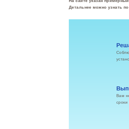
На сайте указан примерный
Детальнее можно узнать п
Реш
Соблю
устано
Вып
Вам н
сроки