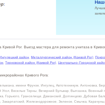
Наш
ер
:
Лучша
заявл
а Кривой Рог. Выезд мастера для ремонта унитаза в Кривом
Ингулецкий район
,
Металлургический район (Кривой Рог)
,
Покро
он
,
Терновской район (Кривой Рог)
,
Центрально-Городской район
микрорайонах Кривого Рога:
ельмана, имени Фрунзе, Ингулец, Автотехникум, Антоновка, Бер
й Угол, Веселые Терны, Вечерний Бульвар, Выпханка, Военный
ка, Горького, Гранселище, Даманский, Долгинцево, Дубовая Бал
 Закарпатский, Железнодорожное, Зеленое, Смычка, Карачуны, 