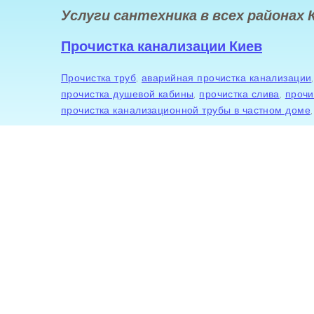
Услуги сантехника в всех районах К
Прочистка канализации Киев
Прочистка труб
,
аварийная прочистка канализации
прочистка душевой кабины
,
прочистка слива
,
прочи
прочистка канализационной трубы в частном доме