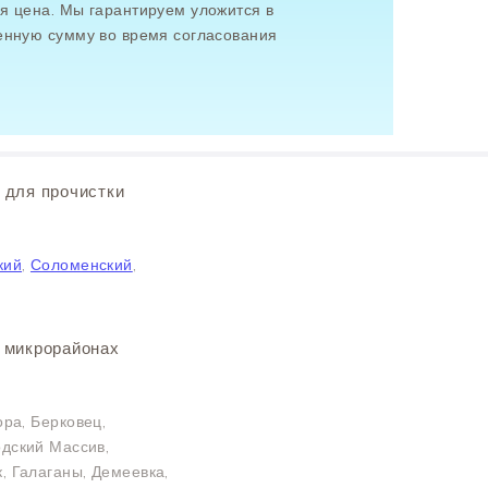
я цена. Мы гарантируем уложится в
енную сумму во время согласования
 для прочистки
кий
,
Соломенский
,
в микрорайонах
ора, Берковец,
одский Массив,
к, Галаганы, Демеевка,