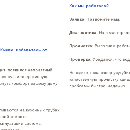
Как мы работаем?
Заявка
:
Позвоните нам
.
Диагностика
: Наш мастер оп
Прочистка
: Выполним работы
Киеве: избавьтесь от
Проверка
: Убедимся, что во
дит, появился неприятный
Не ждите, пока засор усугуби
твенную и оперативную
качественную прочистку кана
ернуть комфорт вашему дому.
проблемы быстро, надежно
иваются на кухонных трубах.
нной комнате.
сплуатации системы.