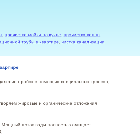
ы
,
прочистка мойки на кухне
,
прочистка ванны
,
ационной трубы в квартире
,
чистка канализации
,
квартире
аление пробок с помощью специальных троссов,
воряем жировые и органические отложения
:
Мощный поток воды полностью очищает
.