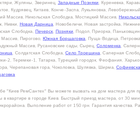
ехтяри, Жуляны, Зверинец,
Западные Позняки
, Куреневка, Карав
атое, Кудрявец, Китаев, Конче-Заспа, Лукьяновка, Левобережный
кий Массив, Никольская Слободка, Мостицкий Массив,
Никольск
, Нивки,
Новая Дарница
, Новобеличи, Новая застройка, Нижни
вская Слободка,
Печерск
,
Позняки
, Подол, Приорка, Паньковщи
 Массив, Пирогово,
Южная Борщаговка
, Пуща-Водица, Петровка
Радужный Массив, Русановские сады, Сырец,
Соломенка
, Саперн
рница
, Солдатская Слободка,
Село Троещина
, Саперная Слобо
мки-2, Теремки-1, Татарка, Турецкий городок, Феофания, Харько
ора, Черепановая гора, Чоколовка, Шулявка, Ширма,
Софиевска
аговка
жбе "Киев РемСантех" Вы можете вызвать на дом мастера для п
 в квартире в городе Киев. Быстрый приезд мастера, от 30 мину
крорайона. Выполение работ от 150 грн. Гарантия качества. 