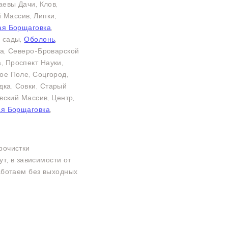
аевы Дачи, Клов,
 Массив, Липки,
ая Борщаговка
,
е сады,
Оболонь
,
на, Северо-Броварской
, Проспект Науки,
ое Поле, Соцгород,
дка, Совки, Старый
вский Массив, Центр,
я Борщаговка
,
рочистки
т, в зависимости от
Работаем без выходных