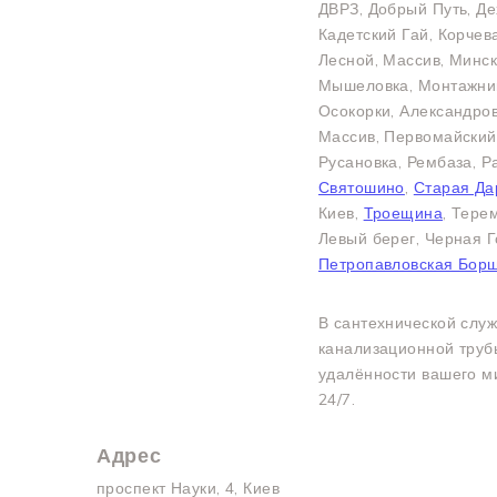
ДВРЗ, Добрый Путь, Д
Кадетский Гай, Корчев
Лесной, Массив, Минс
Мышеловка, Монтажник
Осокорки, Александро
Массив, Первомайский
Русановка, Рембаза, 
Святошино
,
Старая Да
Киев,
Троещина
, Тере
Левый берег, Черная Г
Петропавловская Борщ
В сантехнической слу
канализационной трубы
удалённости вашего ми
24/7.
Адрес
проспект Науки, 4, Киев