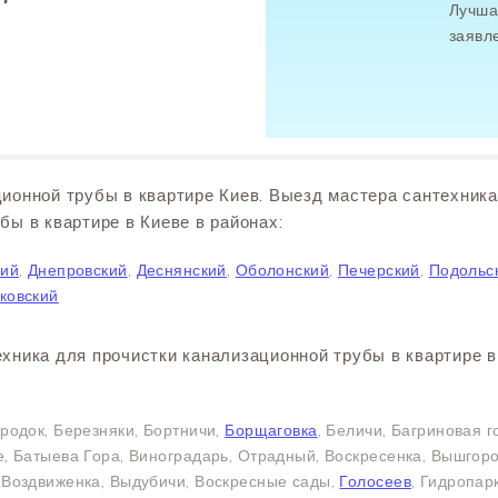
Лучша
заявл
ионной трубы в квартире Киев. Выезд мастера сантехника
бы в квартире в Киеве в районах:
кий
,
Днепровский
,
Деснянский
,
Оболонский
,
Печерский
,
Подольс
ковский
хника для прочистки канализационной трубы в квартире 
родок, Березняки, Бортничи,
Борщаговка
, Беличи, Багриновая г
, Батыева Гора, Виноградарь, Отрадный, Воскресенка, Вышгор
 Воздвиженка, Выдубичи, Воскресные сады,
Голосеев
, Гидропар