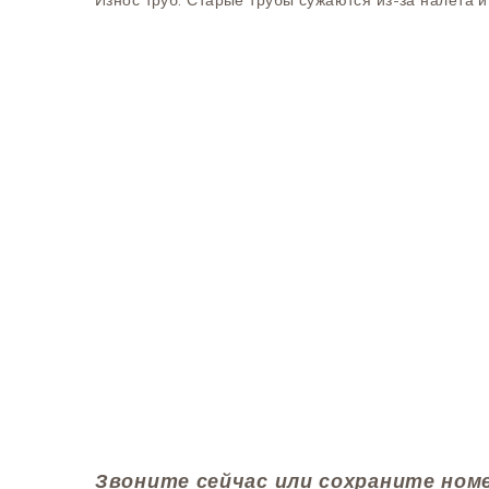
Износ труб: Старые трубы сужаются из-за налета и
Звоните сейчас или сохраните ном