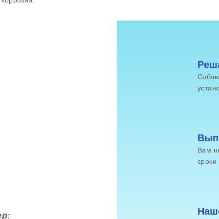
 коррозии.
Реш
Соблю
устано
Вып
Вам н
сроки
Наш
ер
: