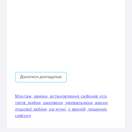
Дізнатися докладніше
Монтаж, заміна, встановлення сифонів усіх
типів: мийки, раковини, умивальника, ванни,
душової кабіни, на кухні, у ванній, чищення
сифону