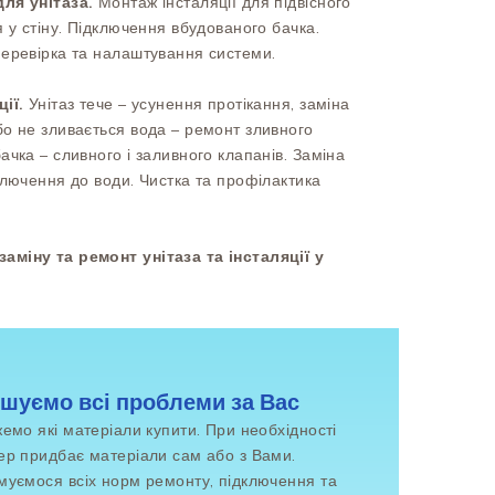
для унітаза.
Монтаж інсталяції для підвісного
я у стіну. Підключення вбудованого бачка.
Перевірка та налаштування системи.
ції.
Унітаз тече – усунення протікання, заміна
бо не зливається вода – ремонт зливного
ачка – сливного і заливного клапанів. Заміна
ключення до води. Чистка та профілактика
міну та ремонт унітаза та інсталяції у
шуємо всі проблеми за Вас
емо які матеріали купити. При необхідності
ер придбає матеріали сам або з Вами.
муємося всіх норм ремонту, підключення та