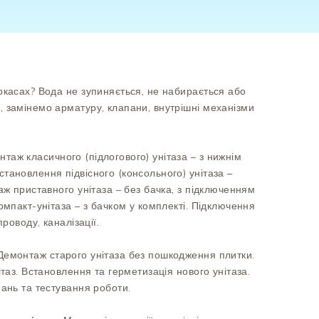
ркасах? Вода не зупиняється, не набирається або
 замінемо арматуру, клапани, внутрішні механізми
таж класичного (підлогового) унітаза – з нижнім
тановлення підвісного (консольного) унітаза –
аж приставного унітаза – без бачка, з підключенням
омпакт-унітаза – з бачком у комплекті. Підключення
проводу, каналізації.
Демонтаж старого унітаза без пошкодження плитки.
ітаз. Встановлення та герметизація нового унітаза.
нань та тестування роботи.