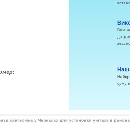
встан
Вико
Вам н
дотри
вчасн
Наш
омер:
Найкр
суму 
Виїзд сантехніка у Черкасах для установки унітаза в района