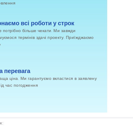
овлення
наємо всі роботи у строк
е потрібно більше чекати. Ми завжди
муємося термінів здачі проекту. Приїжджаємо
о
а перевага
аща ціна. Ми гарантуємо вкластися в заявлену
під час погодження
х: