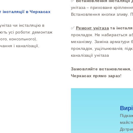
✅
Встановлення інсталяції 
унітаза – приховане кріпленн
т інсталяції в Черкасах
Встановлення кнопки зливу. 
нітаз чи інсталяцію в
✅
Ремонт унітаза
та інсталя
ють усі роботи: демонтаж
прокладок. Не набирається а
ого, консольного),
механізму. Заміна арматури б
ання і каналізації,
прокладок, ущільнювачів, під
каналізації унітаза
Замовляйте встановлення, за
Черкасах прямо зараз!
Вирі
Підкаж
майст
Дотри