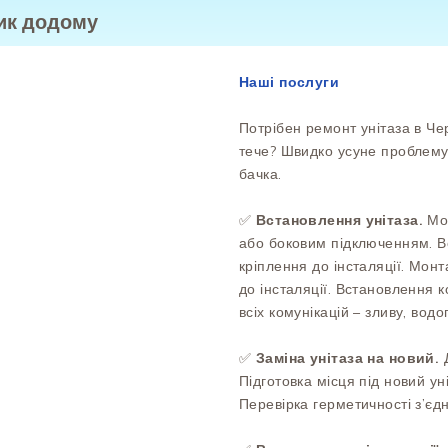
лик додому
Наші послуги
Потрібен ремонт унітаза в Че
тече? Швидко усуне проблему,
бачка.
✅
Встановлення унітаза.
Мон
або боковим підключенням. Вс
кріплення до інсталяції. Монт
до інсталяції. Встановлення к
всіх комунікацій – зливу, водо
✅
Заміна унітаза на новий.
Підготовка місця під новий ун
Перевірка герметичності з’єд