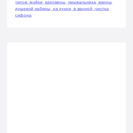
типов: мойки, раковины, умывальника, ванны,
душевой кабины, на кухне, в ванной, чистка
сифона