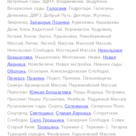
Ветряные Горы, ВДНХ, Воздвиженка, Выдубичи,
Воскресные сады,
Голосеев
, Гидропарк, Галаганы,
Демеевка, ДВРЗ, Добрый Путь, Дехтяри, Жуляны,
Зверинец,
Западные Позняки
, Куреневка, Караваевы
Дачи, Клов, Кадетский Гай, Корчеватое, Кудрявец,
Китаев, Конче-Заспа, Лукьяновка, Левобережный
Массив, Липки, Лесной, Массив, Минский Массив,
Никольская Слободка, Мостицкий Массив,
Никольская
Борщаговка
, Мышеловка, Монтажник, Нивки,
Новая
Дарница
, Новобеличи, Новая застройка, Нижние сады,
Оболонь
, Осокорки, Александровская Слободка,
Печерск
,
Позняки
, Подол, Приорка, Паньковщина,
Северо-Броварской Массив, Первомайский Массив,
Пирогово,
Южная Борщаговка
, Пуща-Водица, Петровка,
Проспект Науки, Русановка, Рембаза, Радужный Массив,
Русановские сады, Сырец,
Соломенка
, Саперное Поле,
Соцгород,
Святошино
,
Старая Дарница
, Солдатская
Слободка,
Село Троещина
, Саперная Слободка, Совки,
Старый Киев,
Троещина
, Теремки-2, Теремки-1, Татарка,
Турецкий городок, Феофания, Харьковский Массив,