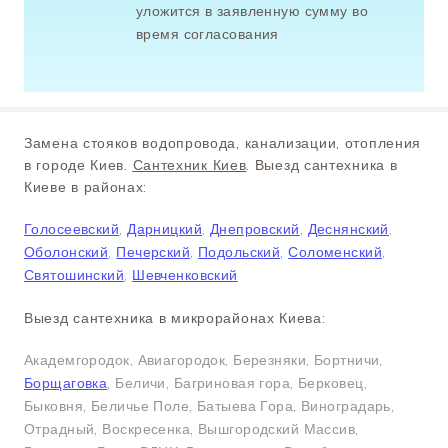
уложится в заявленную сумму во
время согласования
Замена стояков водопровода, канализации, отопления
в городе Киев.
Сантехник Киев
. Выезд сантехника в
Киеве в районах:
Голосеевский
,
Дарницкий
,
Днепровский
,
Деснянский
,
Оболонский
,
Печерский
,
Подольский
,
Соломенский
,
Святошинский
,
Шевченковский
Выезд сантехника в микрорайонах Киева:
Академгородок, Авиагородок, Березняки, Бортничи,
Борщаговка
, Беличи, Багриновая гора, Берковец,
Быковня, Беличье Поле, Батыева Гора, Виноградарь,
Отрадный, Воскресенка, Вышгородский Массив,