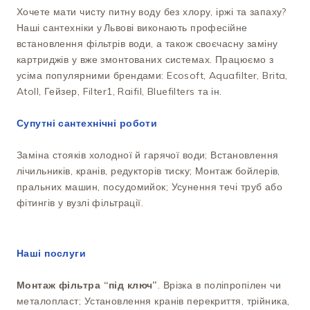
Хочете мати чисту питну воду без хлору, іржі та запаху?
Наші сантехніки у Львові виконають професійне
встановлення фільтрів води, а також своєчасну заміну
картриджів у вже змонтованих системах. Працюємо з
усіма популярними брендами: Ecosoft, Aquafilter, Brita,
Atoll, Гейзер, Filter1, Raifil, Bluefilters та ін.
Супутні сантехнічні роботи
Заміна стояків холодної й гарячої води; Встановлення
лічильників, кранів, редукторів тиску; Монтаж бойлерів,
пральних машин, посудомийок; Усунення течі труб або
фітингів у вузлі фільтрації.
Наші послуги
Монтаж фільтра “під ключ”
. Врізка в поліпропілен чи
металопласт; Установлення кранів перекриття, трійника,