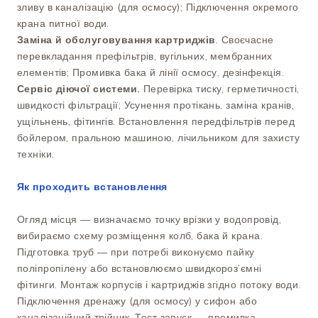
зливу в каналізацію (для осмосу); Підключення окремого
крана питної води.
Заміна й обслуговування картриджів
. Своєчасне
перевкладання префільтрів, вугільних, мембранних
елементів; Промивка бака й лінії осмосу, дезінфекція.
Сервіс діючої системи.
Перевірка тиску, герметичності,
швидкості фільтрації; Усунення протікань, заміна кранів,
ущільнень, фітингів. Встановлення передфільтрів перед
бойлером, пральною машиною, лічильником для захисту
техніки.
Як проходить встановлення
Огляд місця — визначаємо точку врізки у водопровід,
вибираємо схему розміщення колб, бака й крана.
Підготовка труб — при потребі виконуємо пайку
поліпропілену або встановлюємо швидкороз’ємні
фітинги. Монтаж корпусів і картриджів згідно потоку води.
Підключення дренажу (для осмосу) у сифон або
каналізаційний трійник. Тест запуск — промивка,