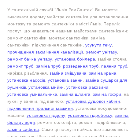
У сантехнічній службі "Львів РемСантех" Ви можете
викликати додому майстра сантехніка для встановлення,
монтажу та ремонту сантехніки в місті Львів. Перелік
послуг, що надаються нашими майстрами сантехніками:
ремонт сантехніки, монтаж сантехніки, заміна
сантехніки, підключення сантехніки,
усунути течу
,
прочищення засмічення каналізації
,
ремонт унітазу
,
ремонт бачка унітазу
,
установка бойлера
, заміна стояка,
ремонт труб
,
заміна труб
,
розведення труб
,
паяння труб
,
нарізка різьблення,
заміна змішувача
,
заміна крана
,
установка насосів
,
установка ванни
,
заміна сушарки для
рушників
,
установка мийки
,
установка раковини
,
установка умивальника
,
заміна шланга
,
заміна гофри
, на
кухні, у ванній, під ванною,
установка душової кабіни
,
підключення пральної машини
, установка посудомийної
машини,
установка піддону
,
установка гідробоксу
,
заміна
фільтру води
, ремонт сололіфта, ремонт подрібнювача,
заміна сифона
. Саме ці послуги найчастіше замовляють
у нас клієнти. Швидкий приїзд майстра від 30 хвилин,