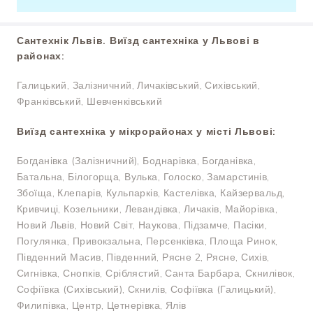
Сантехнік Львів. Виїзд сантехніка у Львові в
районах:
Галицький, Залізничний, Личаківський, Сихівський,
Франківський, Шевченківський
Виїзд сантехніка у мікрорайонах у місті Львові:
Богданівка (Залізничний), Боднарівка, Богданівка,
Батальна, Білогорща, Вулька, Голоско, Замарстинів,
Збоїща, Клепарів, Кульпарків, Кастелівка, Кайзервальд,
Кривчиці, Козельники, Левандівка, Личаків, Майорівка,
Новий Львів, Новий Світ, Наукова, Підзамче, Пасіки,
Погулянка, Привокзальна, Персенківка, Площа Ринок,
Південний Масив, Південний, Рясне 2, Рясне, Сихів,
Сигнівка, Снопків, Сріблястий, Санта Барбара, Скнилівок,
Софіївка (Сихівський), Скнилів, Софіївка (Галицький),
Филипівка, Центр, Цетнерівка, Ялів