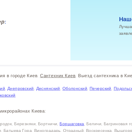
Наш
ер
:
Лучша
заявл
ия в городе Киев.
Сантехник Киев
. Выезд сантехника в Кие
кий
,
Днепровский
,
Деснянский
,
Оболонский
,
Печерский
,
Подольс
ковский
микрорайонах Киева:
родок, Березняки, Бортничи,
Борщаговка
, Беличи, Багриновая г
, Батыева Гора, Виноградарь, Отрадный, Воскресенка, Вышгор