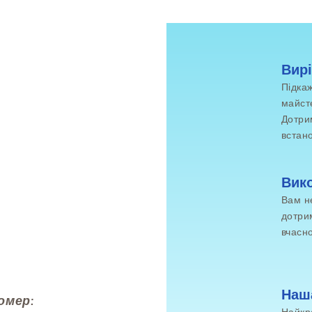
Вирі
Підкаж
майст
Дотри
встан
Вико
Вам н
дотри
вчасн
Наш
омер: