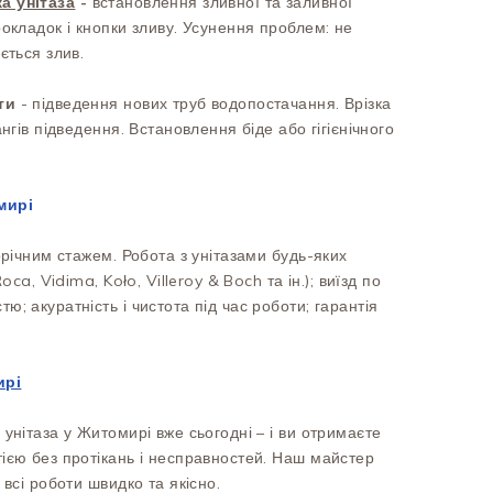
а унітаза
-
встановлення зливної та заливної
рокладок і кнопки зливу. Усунення проблем: не
ється злив.
ти
- підведення нових труб водопостачання. Врізка
ангів підведення. Встановлення біде або гігієнічного
мирі
орічним стажем. Робота з унітазами будь-яких
oca, Vidima, Koło, Villeroy & Boch та ін.); виїзд по
; акуратність і чистота під час роботи; гарантія
ирі
 унітаза у Житомирі вже сьогодні – і ви отримаєте
ією без протікань і несправностей. Наш майстер
 всі роботи швидко та якісно.