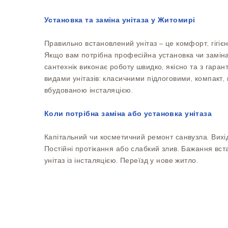
Установка та заміна унітаза у Житомирі
Правильно встановлений унітаз – це комфорт, гігієна
Якщо вам потрібна професійна установка чи заміна
сантехнік виконає роботу швидко, якісно та з гара
видами унітазів: класичними підлоговими, компакт, 
вбудованою інсталяцією.
Коли потрібна заміна або установка унітаза
Капітальний чи косметичний ремонт санвузла. Вихі
Постійні протікання або слабкий злив. Бажання вст
унітаз із інсталяцією. Переїзд у нове житло.