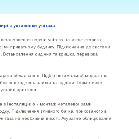
ирі з установки унітаза
-
встановлення нового унітаза на місце старого;
ирі чи приватному будинку. Підключення до системи
я. Встановлення сидіння та кришки, перевірка
арого обладнання. Підбір оптимальної моделі під
 без пошкоджень плитки та підлоги. Герметичне
утності протікань.
а з інсталяцією
- монтаж металевої рами
ородку. Підключення зливного бачка, прихованого в
унітаза на необхідній висоті. Акуратне облицювання