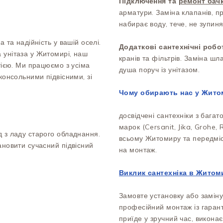
Підключення та
ремонт бачк
арматури. Заміна клапанів, п
набирає воду, тече, не зупиня
 та надійність у вашій оселі.
Додаткові сантехнічні робо
 унітаза у Житомирі, наш
кранів та фільтрів. Заміна шл
нтією. Ми працюємо з усіма
душа поруч із унітазом.
консольними підвісними, зі
Чому обирають нас у Жито
досвідчені сантехніки з багат
марок (Cersanit, Jika, Grohe, R
д з ладу старого обладнання.
всьому Житомиру та передмістю
ановити сучасний підвісний
на монтаж.
Виклик сантехніка в Житом
Замовте установку або заміну
професійний монтаж із гарант
приїде у зручний час, виконає