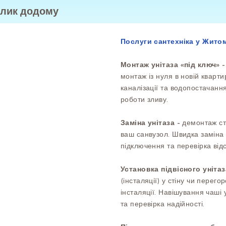
клик додому
Послуги сантехніка у Житом
Монтаж унітаза «під ключ» 
монтаж із нуля в новій кварт
каналізації та водопостачанн
роботи зливу.
Заміна унітаза -
демонтаж ст
ваш санвузол. Швидка заміна
підключення та перевірка відс
Установка підвісного унітаз
(інсталяції) у стіну чи перег
інсталяції. Навішування чаші 
та перевірка надійності.