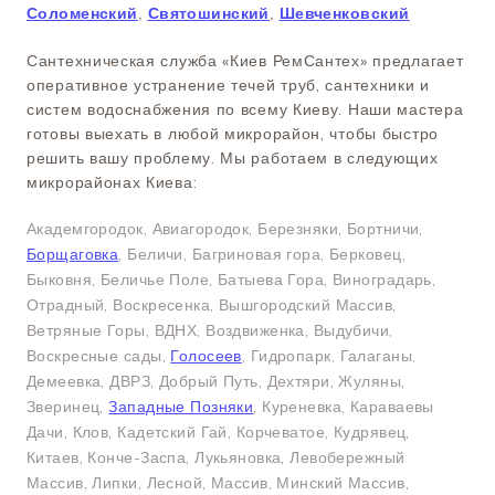
Соломенский
,
Святошинский
,
Шевченковский
Сантехническая служба «Киев РемСантех» предлагает
оперативное устранение течей труб, сантехники и
систем водоснабжения по всему Киеву. Наши мастера
готовы выехать в любой микрорайон, чтобы быстро
решить вашу проблему. Мы работаем в следующих
микрорайонах Киева:
Академгородок, Авиагородок, Березняки, Бортничи,
Борщаговка
, Беличи, Багриновая гора, Берковец,
Быковня, Беличье Поле, Батыева Гора, Виноградарь,
Отрадный, Воскресенка, Вышгородский Массив,
Ветряные Горы, ВДНХ, Воздвиженка, Выдубичи,
Воскресные сады,
Голосеев
, Гидропарк, Галаганы,
Демеевка, ДВРЗ, Добрый Путь, Дехтяри, Жуляны,
Зверинец,
Западные Позняки
, Куреневка, Караваевы
Дачи, Клов, Кадетский Гай, Корчеватое, Кудрявец,
Китаев, Конче-Заспа, Лукьяновка, Левобережный
Массив, Липки, Лесной, Массив, Минский Массив,