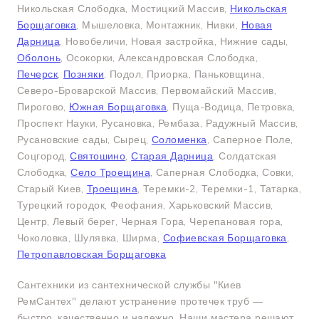
Никольская Слободка, Мостицкий Массив,
Никольская
Борщаговка
, Мышеловка, Монтажник, Нивки,
Новая
Дарница
, Новобеличи, Новая застройка, Нижние сады,
Оболонь
, Осокорки, Александровская Слободка,
Печерск
,
Позняки
, Подол, Приорка, Паньковщина,
Северо-Броварской Массив, Первомайский Массив,
Пирогово,
Южная Борщаговка
, Пуща-Водица, Петровка,
Проспект Науки, Русановка, Рембаза, Радужный Массив,
Русановские сады, Сырец,
Соломенка
, Саперное Поле,
Соцгород,
Святошино
,
Старая Дарница
, Солдатская
Слободка,
Село Троещина
, Саперная Слободка, Совки,
Старый Киев,
Троещина
, Теремки-2, Теремки-1, Татарка,
Турецкий городок, Феофания, Харьковский Массив,
Центр, Левый берег, Черная Гора, Черепановая гора,
Чоколовка, Шулявка, Ширма,
Софиевская Борщаговка
,
Петропавловская Борщаговка
Сантехники из сантехнической службы "Киев
РемСантех" делают устранение протечек труб —
быстро, качественно и надежно. Наши мастера решают