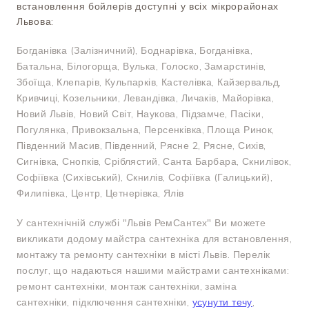
встановлення бойлерів доступні у всіх мікрорайонах
Львова:
Богданівка (Залізничний), Боднарівка, Богданівка,
Батальна, Білогорща, Вулька, Голоско, Замарстинів,
Збоїща, Клепарів, Кульпарків, Кастелівка, Кайзервальд,
Кривчиці, Козельники, Левандівка, Личаків, Майорівка,
Новий Львів, Новий Світ, Наукова, Підзамче, Пасіки,
Погулянка, Привокзальна, Персенківка, Площа Ринок,
Південний Масив, Південний, Рясне 2, Рясне, Сихів,
Сигнівка, Снопків, Сріблястий, Санта Барбара, Скнилівок,
Софіївка (Сихівський), Скнилів, Софіївка (Галицький),
Филипівка, Центр, Цетнерівка, Ялів
У сантехнічній службі "Львів РемСантех" Ви можете
викликати додому майстра сантехніка для встановлення,
монтажу та ремонту сантехніки в місті Львів. Перелік
послуг, що надаються нашими майстрами сантехніками:
ремонт сантехніки, монтаж сантехніки, заміна
сантехніки, підключення сантехніки,
усунути течу
,