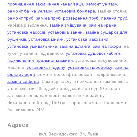
прочищення засмічення каналізації
,
ремонт унітазу
,
ремонт бачка унітазу
,
установка бойлера
, заміна стояка,
ремонт труб
,
заміна труб
,
розведення труб
,
паяння труб
,
нарізка різьблення,
заміна змішувача
,
заміна крана
,
установка насосів
,
установка ванни
,
заміна сушарки для
рушників
,
установка мийки
,
установка раковини
,
установка умивальника
,
заміна шланга
,
заміна гофри
, на
кухні, у ванній, під ванною,
установка душової кабіни
,
підключення пральної машини
, установка посудомийної
машини,
установка піддону
,
установка гідробоксу
,
заміна
фільтру води
, ремонт сололіфта, ремонт подрібнювача,
заміна сифона
. Саме ці послуги найчастіше замовляють
у нас клієнти. Швидкий приїзд майстра від 30 хвилин,
залежно від віддаленості вашого мікрорайону.
Виконання робіт від 150 грн. Гарантія якості. Працюємо
без вихідних 24/7.
Адреса
вул. Вернадського, 34, Львів