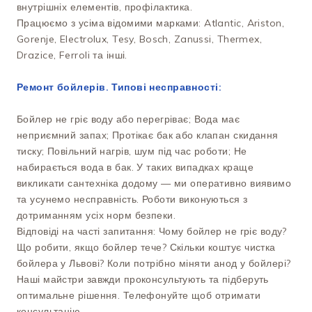
внутрішніх елементів, профілактика.
Працюємо з усіма відомими марками: Atlantic, Ariston,
Gorenje, Electrolux, Tesy, Bosch, Zanussi, Thermex,
Drazice, Ferroli та інші.
Ремонт бойлерів. Типові несправності:
Бойлер не гріє воду або перегріває; Вода має
неприємний запах; Протікає бак або клапан скидання
тиску; Повільний нагрів, шум під час роботи; Не
набирається вода в бак. У таких випадках краще
викликати сантехніка додому — ми оперативно виявимо
та усунемо несправність. Роботи виконуються з
дотриманням усіх норм безпеки.
Відповіді на часті запитання: Чому бойлер не гріє воду?
Що робити, якщо бойлер тече? Скільки коштує чистка
бойлера у Львові? Коли потрібно міняти анод у бойлері?
Наші майстри завжди проконсультують та підберуть
оптимальне рішення. Телефонуйте щоб отримати
консультацію.