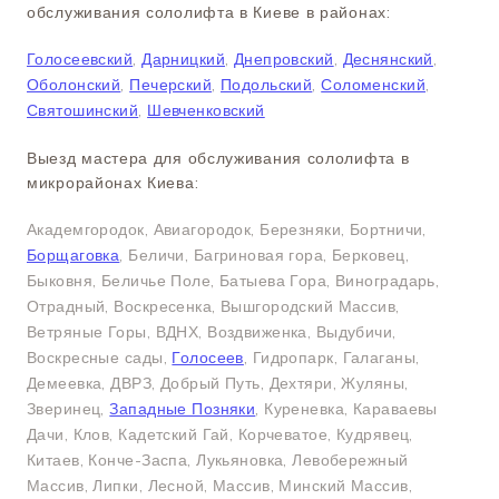
обслуживания сололифта в Киеве в районах:
Голосеевский
,
Дарницкий
,
Днепровский
,
Деснянский
,
Оболонский
,
Печерский
,
Подольский
,
Соломенский
,
Святошинский
,
Шевченковский
Выезд мастера для обслуживания сололифта в
микрорайонах Киева:
Академгородок, Авиагородок, Березняки, Бортничи,
Борщаговка
, Беличи, Багриновая гора, Берковец,
Быковня, Беличье Поле, Батыева Гора, Виноградарь,
Отрадный, Воскресенка, Вышгородский Массив,
Ветряные Горы, ВДНХ, Воздвиженка, Выдубичи,
Воскресные сады,
Голосеев
, Гидропарк, Галаганы,
Демеевка, ДВРЗ, Добрый Путь, Дехтяри, Жуляны,
Зверинец,
Западные Позняки
, Куреневка, Караваевы
Дачи, Клов, Кадетский Гай, Корчеватое, Кудрявец,
Китаев, Конче-Заспа, Лукьяновка, Левобережный
Массив, Липки, Лесной, Массив, Минский Массив,