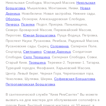
Никольская Слободка, Мостицкий Массив,
Никольская
Борщаговка
, Мышеловка, Монтажник, Нивки,
Новая
Дарница
, Новобеличи, Новая застройка, Нижние сады,
Оболонь
, Осокорки, Александровская Слободка,
Печерск
,
Позняки
, Подол, Приорка, Паньковщина,
Северо-Броварской Массив, Первомайский Массив,
Пирогово,
Южная Борщаговка
, Пуща-Водица, Петровка,
Проспект Науки, Русановка, Рембаза, Радужный Массив,
Русановские сады, Сырец,
Соломенка
, Саперное Поле,
Соцгород,
Святошино
,
Старая Дарница
, Солдатская
Слободка,
Село Троещина
, Саперная Слободка, Совки,
Старый Киев,
Троещина
, Теремки-2, Теремки-1, Татарка,
Турецкий городок, Феофания, Харьковский Массив,
Центр, Левый берег, Черная Гора, Черепановая гора,
Чоколовка, Шулявка, Ширма,
Софиевская Борщаговка
,
Петропавловская Борщаговка
В сантехнической службе "Киев РемСантех" Вы можете
вызвать на дом мастера для обслуживания сололифта в
городе Киев. Быстрый приезд мастера, от 30 минут, в